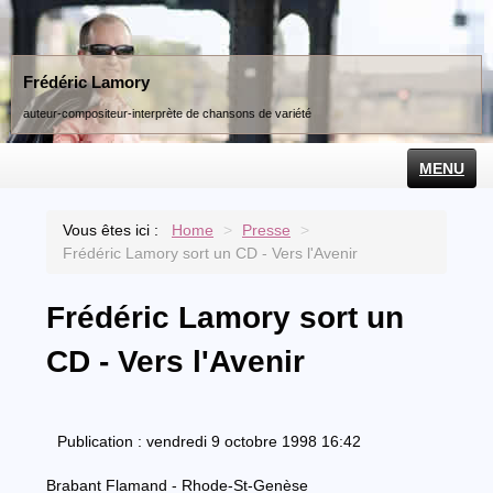
Frédéric Lamory
auteur-compositeur-interprète de chansons de variété
MENU
Accueil
Vous êtes ici :
Home
>
Presse
>
Biographie
Frédéric Lamory sort un CD - Vers l'Avenir
Discographie
Frédéric Lamory sort un
Spectacle
CD - Vers l'Avenir
Compositeur
Presse
Publication : vendredi 9 octobre 1998 16:42
Contact
Brabant Flamand - Rhode-St-Genèse